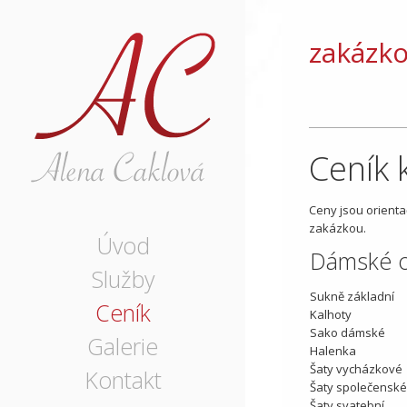
zakázko
Ceník 
Ceny jsou orienta
zakázkou.
Úvod
Dámské 
Služby
Sukně základní
Ceník
Kalhoty
Sako dámské
Galerie
Halenka
Šaty vycházkové
Kontakt
Šaty společenské
Šaty svatební